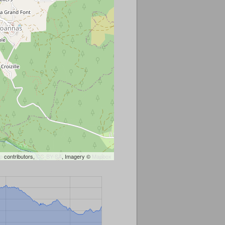
p
contributors,
CC-BY-SA
, Imagery ©
Mapbox