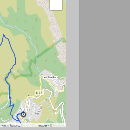
p
contributors,
CC-BY-SA
, Imagery ©
Mapbox