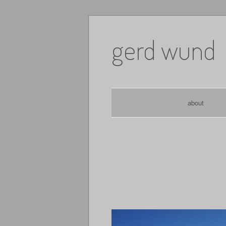
Skip
to
gerd wund
content
about