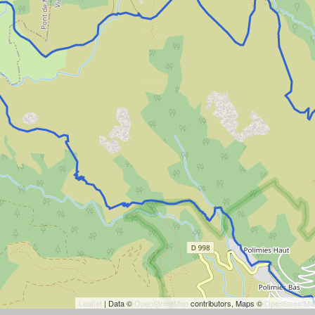
Leaflet
| Data ©
OpenStreetMap
contributors, Maps ©
OpenStreetMa