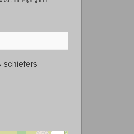
s schiefers
.