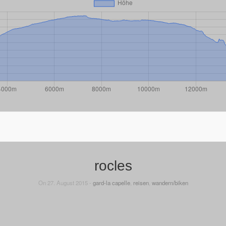
rocles
On 27. August 2015 -
gard-la capelle
,
reisen
,
wandern/biken