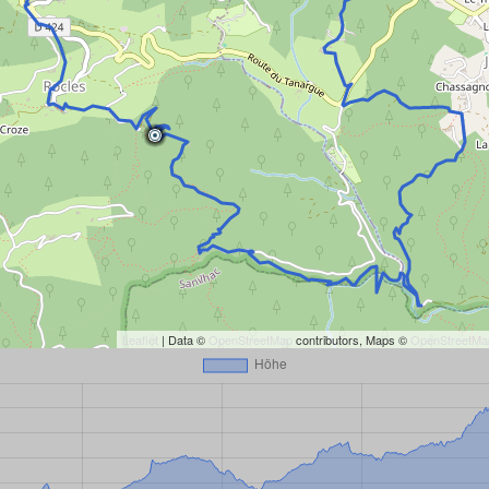
Leaflet
| Data ©
OpenStreetMap
contributors, Maps ©
OpenStreetMa