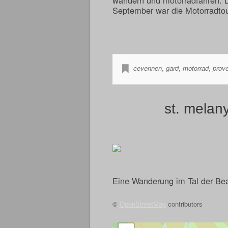
September war die Motorradtou
cevennen
,
gard
,
motorrad
,
prov
st. melany
Eine Wanderung im Tal der Be
©
OpenStreetMap
contributors