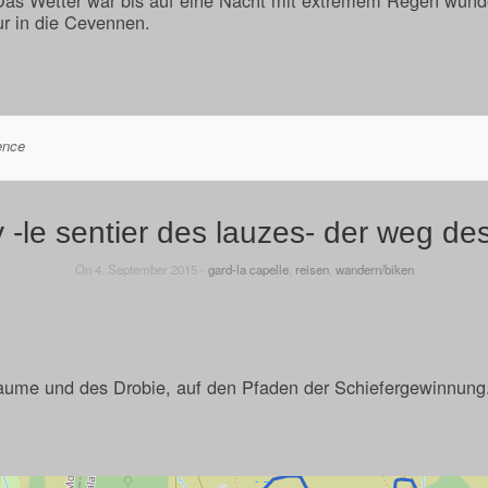
r in die Cevennen.
ence
 -le sentier des lauzes- der weg de
On 4. September 2015 -
gard-la capelle
,
reisen
,
wandern/biken
aume und des Drobie, auf den Pfaden der Schiefergewinnung