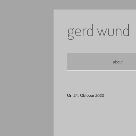
Skip
to
gerd wund
content
about
On 24. Oktober 2023