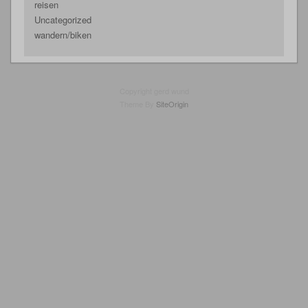
reisen
Uncategorized
wandern/biken
Copyright gerd wund
Theme By
SiteOrigin