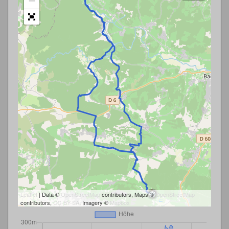
−
Leaflet
| Data ©
OpenStreetMap
contributors, Maps ©
OpenStreetMap
contributors,
CC-BY-SA
, Imagery ©
Mapbox